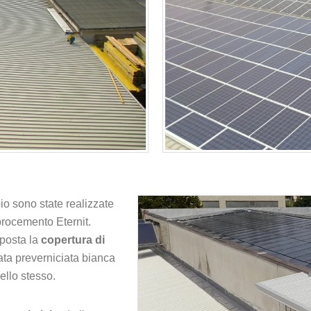
io sono state realizzate
brocemento Eternit.
 posta la
copertura di
ata preverniciata bianca
ello stesso.